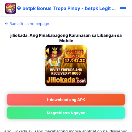
💎 betpk Bonus Tropa Pinoy - betpk Legit Madali App ✅
← Bumalik sa homepage
jiliokada: Ang Pinakabagong Karanasan sa Libangan sa
Mobile
I-download ang APK
Magrehistro Ngayon
Ang jiliokada ay isang makabagong mobile application na idinisenyo